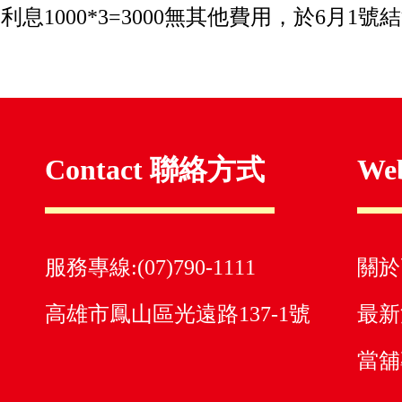
息1000*3=3000無其他費用，於6月1號結
Contact 聯絡方式
We
服務專線:(07)790-1111
關於
高雄市鳳山區光遠路137-1號
最新
當舖