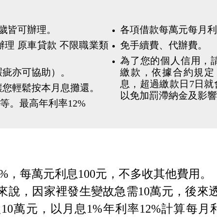
0歲皆可辦理。
各項借款每萬元每月利息
理 原車貸款 不限職業類
免手續費、代辦費。
為了您的個人信用，
瑕疵亦可協助）。
繳款，依據合約規定
息，超過繳款日7日就
讓您輕鬆按本月息攤還。
以免加罰滯納金及影響
評等。最高年利率12%
1%，每萬元利息100元，不多收其他費用。
例來說，因家裡發生變故急需10萬元，後來
0萬元，以月息1%年利率12%計算每月利