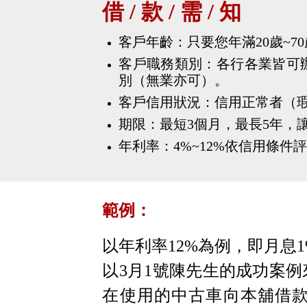
借 / 款 / 需 / 知
客戶年齡：只要您年滿20歲~7
客戶職務類別：各行各業皆可辦
別（無業亦可）。
客戶信用狀況：信用正常者（
期限：最短3個月，最長5年，
年利率：4%~12%依信用條件
範例：
以年利率12%為例，即月息
以3月1號陳先生的成功案
在使用的中古車向本舖借款1