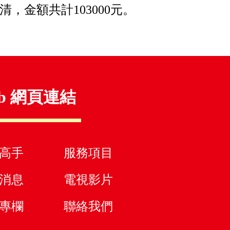
清，金額共計103000元。
b 網頁連結
高手
服務項目
消息
電視影片
專欄
聯絡我們