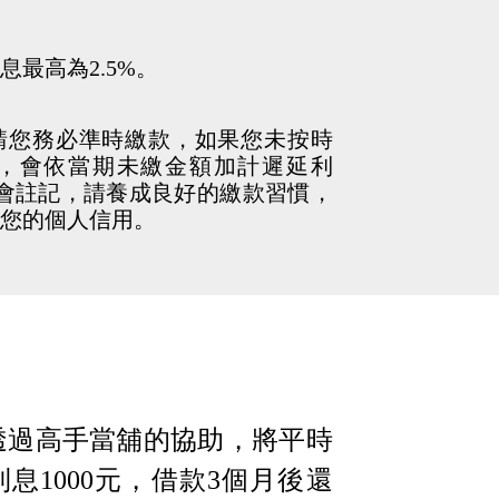
最高為2.5%。
請您務必準時繳款，如果您未按時
，會依當期未繳金額加計遲延利
會註記，請養成良好的繳款習慣，
您的個人信用。
透過高手當舖的協助，將平時
息1000元，借款3個月後還