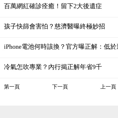
百萬網紅確診痊癒！留下2大後遺症
孩子快篩會害怕？慈濟醫曝終極妙招
iPhone電池何時該換？官方曝正解：低
冷氣怎吹專業？內行揭正解年省9千
第一頁
下一頁
上一頁