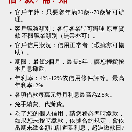
客戶年齡：只要您年滿20歲~70歲皆可辦
理。
客戶職務類別：各行各業皆可辦理 原車貸
款 不限職業類別（無業亦可）。
客戶信用狀況：信用正常者（瑕疵亦可協
助）。
期限：最短3個月，最長5年，讓您輕鬆按
本月息攤還。
年利率：4%~12%依信用條件評等。最高
年利率12%
各項借款每萬元每月利息最高為2.5%。
免手續費、代辦費。
為了您的個人信用，請您務必準時繳款，
如果您未按時繳款，依據合約規定，會依
當期未繳金額加計遲延利息，超過繳款日7